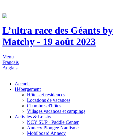
L’ultra race des Géants by
Matchy - 19 août 2023
Menu
Français
Anglais
Accueil
Hébergement
Hôtels et résidences
Locations de vacances
Chambres d'hôtes
Villages vacances et campings
Activités & Loisirs
NCY SUP - Paddle Center
Annecy Plongée Nautisme
Mobilboard Annecy